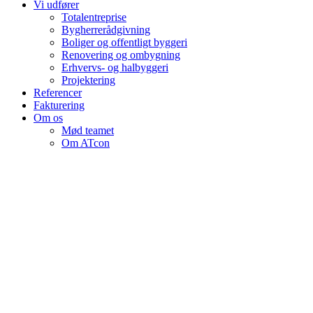
Vi udfører
Totalentreprise
Bygherrerådgivning
Boliger og offentligt byggeri
Renovering og ombygning
Erhvervs- og halbyggeri
Projektering
Referencer
Fakturering
Om os
Mød teamet
Om ATcon